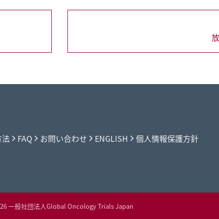
放
前
の
プ
ロ
グ
ラ
ム
方法
FAQ
お問い合わせ
ENGLISH
個人情報保護方針
026
一般社団法人Global Oncology Trials Japan