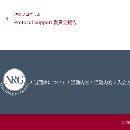
投
次のプログラム
稿
Protocol Support 委員会報告
次
ナ
の
ビ
画
ゲ
像：
ー
シ
ョ
ン
当団体について
活動内容
活動内容
入会
© 2