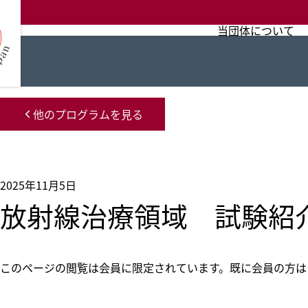
コ
ン
当団体について
テ
ン
ツ
へ
他のプログラムを見る
ス
キ
ッ
2025年11月5日
プ
放射線治療領域 試験紹介
このページの閲覧は会員に限定されています。既に会員の方は