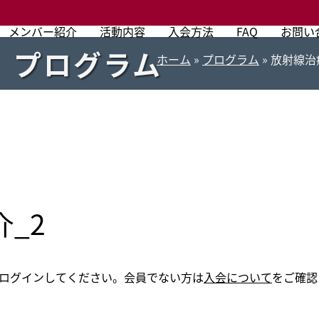
メンバー紹介
活動内容
入会方法
FAQ
お問い
プログラム
ホーム
»
プログラム
»
放射線治
_2
ログインしてください。会員でない方は
入会について
をご確認