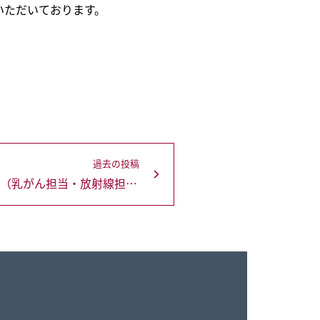
をいただいております。
過去の投稿
NSABP B51試験の論文発表！日本代表PI（乳がん担当・放射線担当）および理事コメント掲載