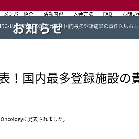
メンバー紹介
活動内容
入会方法
FAQ
お問い
お知らせ
NRG-LU005試験の論文発表！国内最多登録施設の責任医師お
論文発表！国内最多登録施設
cal Oncologyに発表されました。