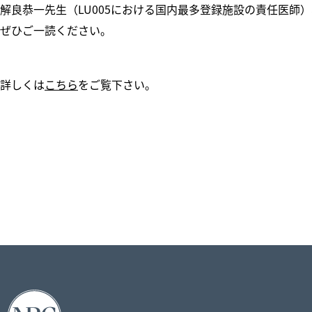
解良恭一先生（LU005における国内最多登録施設の責任医師）
ぜひご一読ください。
詳しくは
こちら
をご覧下さい。
投
稿
ナ
ビ
ゲ
ー
シ
ョ