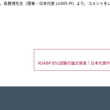
、各務博先生（理事・日本代表 LU005-PI）より、コメント
過
去
の
投
稿：