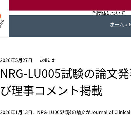
コ
ン
当団体について
テ
ホーム
»
ン
ツ
へ
ス
2026年5月27日
お知らせ
キ
NRG-LU005試験の
ッ
プ
び理事コメント掲載
2026年1月13日、NRG-LU005試験の論文がJournal of Clini